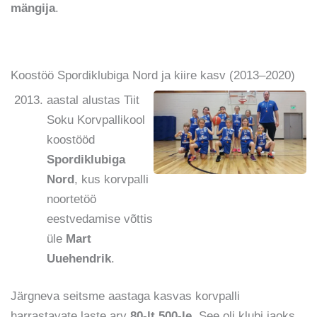
mängija
.
Koostöö Spordiklubiga Nord ja kiire kasv (2013–2020)
aastal alustas Tiit
Soku Korvpallikool
koostööd
Spordiklubiga
Nord
, kus korvpalli
noortetöö
eestvedamise võttis
üle
Mart
Uuehendrik
.
Järgneva seitsme aastaga kasvas korvpalli
harrastavate laste arv
80-lt 500-le
. See oli klubi jaoks