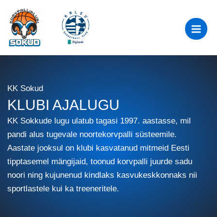
Skip
to
content
KK Sokud
KLUBI AJALUGU
KK Sokkude lugu ulatub tagasi 1997. aastasse, mil
pandi alus tugevale noortekorvpalli süsteemile.
Aastate jooksul on klubi kasvatanud mitmeid Eesti
tipptasemel mängijaid, toonud korvpalli juurde sadu
noori ning kujunenud kindlaks kasvukeskkonnaks nii
sportlastele kui ka treeneritele.