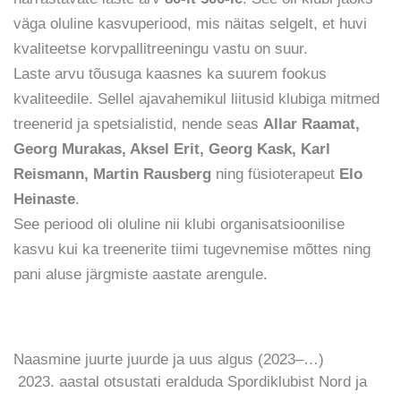
väga oluline kasvuperiood, mis näitas selgelt, et huvi
kvaliteetse korvpallitreeningu vastu on suur.
Laste arvu tõusuga kaasnes ka suurem fookus
kvaliteedile. Sellel ajavahemikul liitusid klubiga mitmed
treenerid ja spetsialistid, nende seas
Allar Raamat,
Georg Murakas, Aksel Erit, Georg Kask, Karl
Reismann, Martin Rausberg
ning füsioterapeut
Elo
Heinaste
.
See periood oli oluline nii klubi organisatsioonilise
kasvu kui ka treenerite tiimi tugevnemise mõttes ning
pani aluse järgmiste aastate arengule.
Naasmine juurte juurde ja uus algus (2023–…)
aastal otsustati eralduda Spordiklubist Nord ja