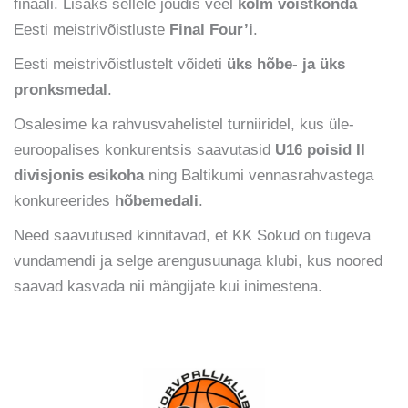
finaali. Lisaks sellele jõudis veel
kolm võistkonda
Eesti meistrivõistluste
Final Four’i
.
Eesti meistrivõistlustelt võideti
üks hõbe- ja üks
pronksmedal
.
Osalesime ka rahvusvahelistel turniiridel, kus üle-
euroopalises konkurentsis saavutasid
U16 poisid II
divisjonis esikoha
ning Baltikumi vennasrahvastega
konkureerides
hõbemedali
.
Need saavutused kinnitavad, et KK Sokud on tugeva
vundamendi ja selge arengusuunaga klubi, kus noored
saavad kasvada nii mängijate kui inimestena.