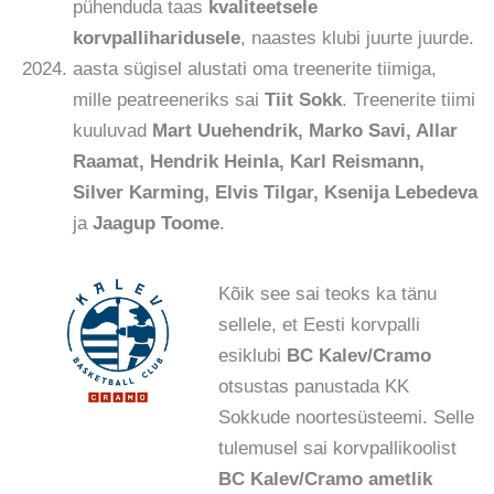
pühenduda taas
kvaliteetsele
korvpalliharidusele
, naastes klubi juurte juurde.
aasta sügisel alustati oma treenerite tiimiga,
mille peatreeneriks sai
Tiit Sokk
. Treenerite tiimi
kuuluvad
Mart Uuehendrik, Marko Savi, Allar
Raamat, Hendrik Heinla, Karl Reismann,
Silver Karming, Elvis Tilgar, Ksenija Lebedeva
ja
Jaagup Toome
.
Kõik see sai teoks ka tänu
sellele, et Eesti korvpalli
esiklubi
BC Kalev/Cramo
otsustas panustada KK
Sokkude noortesüsteemi. Selle
tulemusel sai korvpallikoolist
BC Kalev/Cramo ametlik