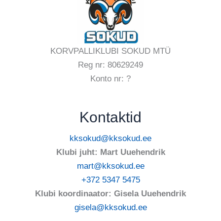
KORVPALLIKLUBI SOKUD MTÜ
Reg nr: 80629249
Konto nr: ?
Kontaktid
kksokud@kksokud.ee
Klubi juht: Mart Uuehendrik
mart@kksokud.ee
+372 5347 5475
Klubi koordinaator: Gisela Uuehendrik
gisela@kksokud.ee