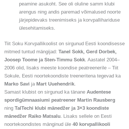
peamine asukoht. See oli oluline samm klubi
arengus ning andis paremad võimalused noorte
järjepidevaks treenimiseks ja korvpallihariduse
ülesehitamiseks.
Tiit Soku Korvpallikoolist on sirgunud Eesti koondisesse
mitmed tuntud mängijad:
Tanel Sokk, Gerd Dorbek,
Joosep Toome ja Sten-Timmu Sokk
. Aastatel 2004–
2006 olid, lisaks meeste koondise peatreenerile – Tiit
Sokule, Eesti noortekoondiste treeneritena tegevad ka
Marko Savi
ja
Mart Uuehendrik
.
Samast klubist on sirgunud ka tänane
Audentese
spordigümnaasiumi peatreener Martin Rausberg
ning
TalTechi klubi mänedžer ja 3×3 koondiste
mänedžer Raiko Matsalu
. Lisaks sellele on Eesti
noortekoondistes mänginud üle
40 korvpallikooli