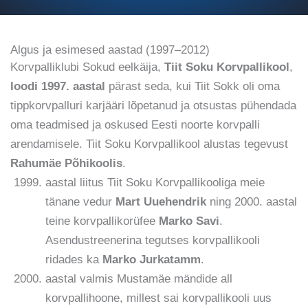
Algus ja esimesed aastad (1997–2012)
Korvpalliklubi Sokud eelkäija,
Tiit Soku Korvpallikool
,
loodi 1997. aastal
pärast seda, kui Tiit Sokk oli oma
tippkorvpalluri karjääri lõpetanud ja otsustas pühendada
oma teadmised ja oskused Eesti noorte korvpalli
arendamisele. Tiit Soku Korvpallikool alustas tegevust
Rahumäe Põhikoolis
.
aastal liitus Tiit Soku Korvpallikooliga meie
tänane vedur
Mart Uuehendrik
ning 2000. aastal
teine korvpallikorüfee
Marko Savi
.
Asendustreenerina tegutses korvpallikooli
ridades ka
Marko Jurkatamm
.
aastal valmis Mustamäe mändide all
korvpallihoone, millest sai korvpallikooli uus