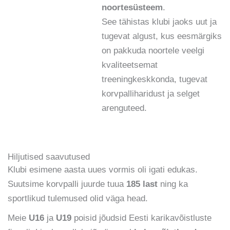
noortesüsteem
.
See tähistas klubi jaoks uut ja
tugevat algust, kus eesmärgiks
on pakkuda noortele veelgi
kvaliteetsemat
treeningkeskkonda, tugevat
korvpalliharidust ja selget
arenguteed.
Hiljutised saavutused
Klubi esimene aasta uues vormis oli igati edukas.
Suutsime korvpalli juurde tuua
185 last
ning ka
sportlikud tulemused olid väga head.
Meie
U16
ja
U19
poisid jõudsid Eesti karikavõistluste